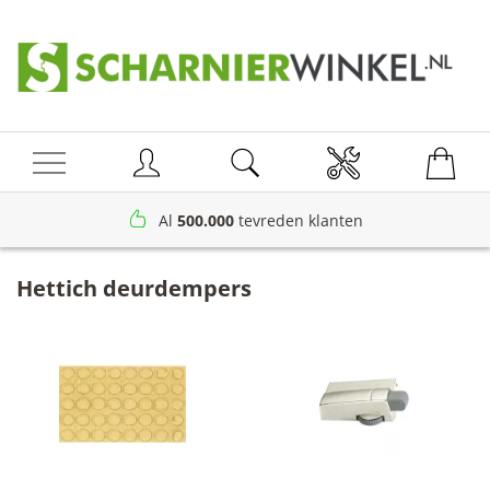
Home
/
Deurdempers
/
Hettich deurdempers
Al
500.000
tevreden klanten
Hettich deurdempers